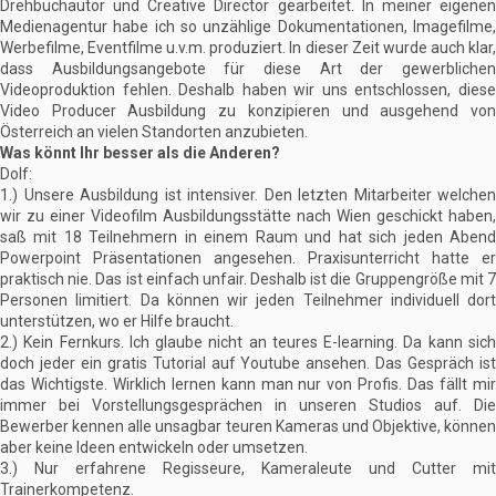
Drehbuchautor und Creative Director gearbeitet. In meiner eigenen
Medienagentur habe ich so unzählige Dokumentationen, Imagefilme,
Werbefilme, Eventfilme u.v.m. produziert. In dieser Zeit wurde auch klar,
dass Ausbildungsangebote für diese Art der gewerblichen
Videoproduktion fehlen. Deshalb haben wir uns entschlossen, diese
Video Producer Ausbildung zu konzipieren und ausgehend von
Österreich an vielen Standorten anzubieten.
Was könnt Ihr besser als die Anderen?
Dolf:
1.) Unsere Ausbildung ist intensiver. Den letzten Mitarbeiter welchen
wir zu einer Videofilm Ausbildungsstätte nach Wien geschickt haben,
saß mit 18 Teilnehmern in einem Raum und hat sich jeden Abend
Powerpoint Präsentationen angesehen. Praxisunterricht hatte er
praktisch nie. Das ist einfach unfair. Deshalb ist die Gruppengröße mit 7
Personen limitiert. Da können wir jeden Teilnehmer individuell dort
unterstützen, wo er Hilfe braucht.
2.) Kein Fernkurs. Ich glaube nicht an teures E-learning. Da kann sich
doch jeder ein gratis Tutorial auf Youtube ansehen. Das Gespräch ist
das Wichtigste. Wirklich lernen kann man nur von Profis. Das fällt mir
immer bei Vorstellungsgesprächen in unseren Studios auf. Die
Bewerber kennen alle unsagbar teuren Kameras und Objektive, können
aber keine Ideen entwickeln oder umsetzen.
3.) Nur erfahrene Regisseure, Kameraleute und Cutter mit
Trainerkompetenz.