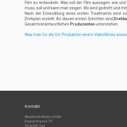
Film zu entwickeln. Was soll der Film aussagen, wie und
muss, soll und kann man zeigen. Wo wird gedreht und mi
Nach der Entwicklung eines ersten Treatments wird vo
Drehplan erstellt. An diesen ersten Schritten sind
Drehbu
Gesamtverantwortlichen
Produzenten
unterstehen.
Was man für die Vor Produktion einers Videofilmes wisse
Kontakt
Akademie-Media GmbH
Baarerstrasse 79
CH-6300 Zug