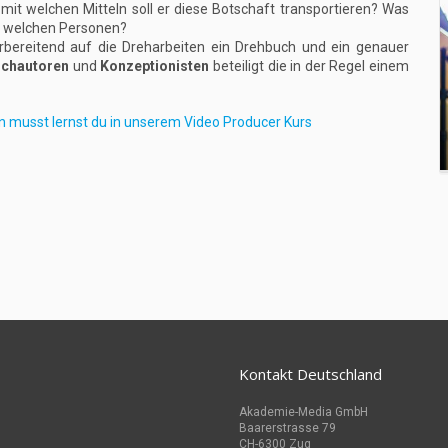
 mit welchen Mitteln soll er diese Botschaft transportieren? Was
t welchen Personen?
rbereitend auf die Dreharbeiten ein Drehbuch und ein genauer
chautoren
und
Konzeptionisten
beteiligt die in der Regel einem
n musst lernst du in unserem Video Producer Kurs
Kontakt Deutschland
Akademie-Media GmbH
Baarerstrasse 79
CH-6300 Zug