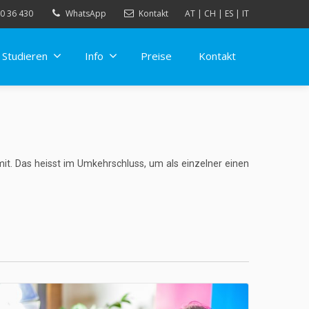
0 36 430
WhatsApp
Kontakt
AT
|
CH
|
ES
|
IT
Studieren
Info
Preise
Kontakt
mit. Das heisst im Umkehrschluss, um als einzelner einen