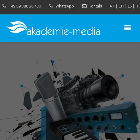
+49 89 380 36 430
WhatsApp
Kontakt
AT
|
CH
|
ES
|
IT