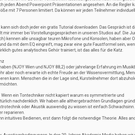
ich jeden Abend Powerpoint Präsentationen angesehen. An die Regler 
größe mit 7 Personen limitiert. Da können wir jeden Teilnehmer individuel
Da kann sich doch jeder ein gratis Tutorial downloaden. Das Gespräch ist 
ällt mir immer bei Vorstellungsgesprächen in unseren Studios auf. Die J
ch) kennen alle unsagbar teuren Mikrofone und Konsolen, haben aber 
und da mit dem EQ eingreift, mag zwar eine gute Faustformel sein, w
ch gutes analytisches Gehör trainiert, ist das alles für die Katz.
enz
et haben (NJOY Wien und NJOY 88,2) oder jahrelange Erfahrung im Musik
ehr aber noch erwarte ich echte Freude an der Wissensvermittlung, Men
ieren kann. Menschen die in der Lage sind, Kursteilnehmer dort abzuhol
 möchten.
e. Wenn ein Tontechniker nicht kapiert warum es symmetrierte und
rlich nachdenklich. Wir haben alle althergebrachten Grundlagen gründ
ktrotechnik oder Akustik auswendig zu wissen ist einfach Schwachsinn
er reparieren.
n intuitives Bedienen, erst dann folgt die notwendige Theorie. Alles an