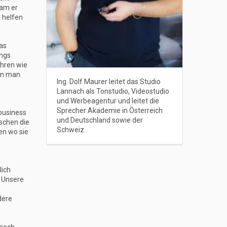
kam er
l helfen
das
ungs
Ohren wie
enn man
Ing. Dolf Maurer leitet das Studio
Lannach als Tonstudio, Videostudio
und Werbeagentur und leitet die
Sprecher Akademie in Österreich
business
und Deutschland sowie der
schen die
Schweiz.
en wo sie
lich
. Unsere
dere