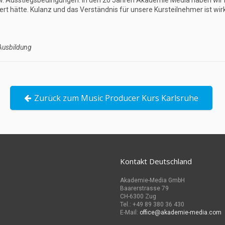
s- bzw. Ausstiegsbedingungen. In den 20 Jahren Akademie Media haben wir
ert hätte. Kulanz und das Verständnis für unsere Kursteilnehmer ist wirk
Ausbildung
Zurück zum Music Producer Kurs Karlsruhe
Kontakt Deutschland
Akademie-Media GmbH
Baarerstrasse 79
CH-6300 Zug
Tel.: +49 89 380 36 430
E-Mail:
office@akademie-media.com