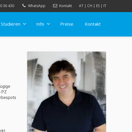
0 36 430
WhatsApp
Kontakt
AT
|
CH
|
ES
|
IT
Studieren
Info
Preise
Kontakt
zügige
s PZ
erbespots
ckt