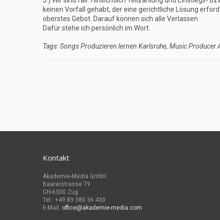
5.) Wir sind fair. Hinsichtlich Teilzahlung und Einstieg
keinen Vorfall gehabt, der eine gerichtliche Lösung erford
oberstes Gebot. Darauf können sich alle Verlassen.
Dafür stehe ich persönlich im Wort.
Tags: Songs Produzieren lernen Karlsruhe, Music Producer 
Kontakt
Akademie-Media GmbH
Baarerstrasse 79
CH-6300 Zug
Tel.: +49 89 380 36 430
E-Mail:
office@akademie-media.com