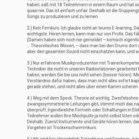
haben, saß mit 18 Teilnehmern in einem Raum und hat s
quasi nie. Das ist einfach unfair. Deshalb ist die Gruppen
Songs zu produzieren und zu lernen.
2.) Kein Fernkurs. Ich glaube nicht an teures E-learning. 
wichtigste. Hören lernen, kann man nur von Profis. Das f
(Damen haben sich noch nie gemeldet – komisch eigentli
… Theoretisches Wissen, – dass man bei den Drums dort 
aber den gesamten Sound nicht einschätzen kann, und wirkli
3.) Nur erfahrene Musikproduzenten mit Trainerkompet
Techniker die nicht in unseren Radiostationen gearbeit
haben, werden Sie bei uns nicht sehen (besser hören). M
Verständnis dafür haben, dass man nicht alles sofort kap
gerade stehen, und nicht alles über einen Kamm scheren
4.) Weg mit dem Speck. Theorie ist wichtig. Zweifelsohn
zwangssymmetrierte Leitungen gibt, stimmt mich das natü
überprüft. Irgendwelche Formeln oder Schaltungen in Ele
Teilnehmer wollen Ihre Mischpulte ja nicht selbst löten od
Deshalb: Zuerst Instrumente und Geräte hören lernen, dan
Vorgehen ist Trockenschwimmkurs.