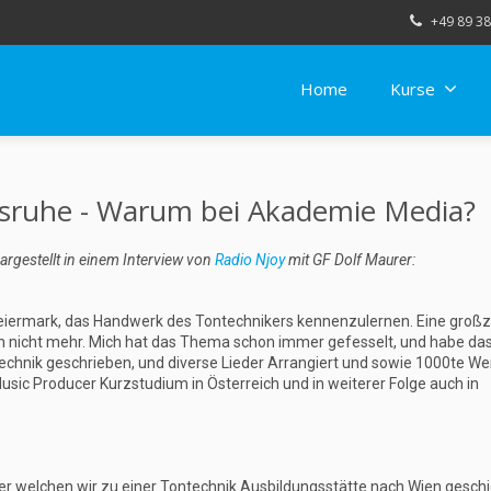
+49 89 38
Home
Kurse
lsruhe - Warum bei Akademie Media?
argestellt in einem Interview von
Radio Njoy
mit GF Dolf Maurer:
Steiermark, das Handwerk des Tontechnikers kennenzulernen. Eine groß
ch nicht mehr. Mich hat das Thema schon immer gefesselt, und habe da
chnik geschrieben, und diverse Lieder Arrangiert und sowie 1000te W
usic Producer Kurzstudium in Österreich und in weiterer Folge auch in
iter welchen wir zu einer Tontechnik Ausbildungsstätte nach Wien geschi