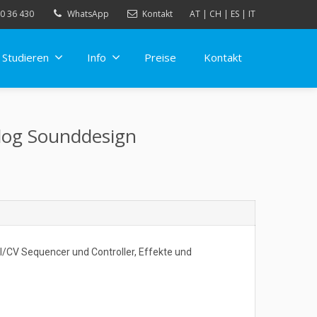
0 36 430
WhatsApp
Kontakt
AT
|
CH
|
ES
|
IT
Studieren
Info
Preise
Kontakt
alog Sounddesign
I/CV Sequencer und Controller, Effekte und