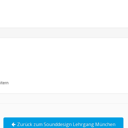
itern
Zurück zum Sounddesign Lehrgang München