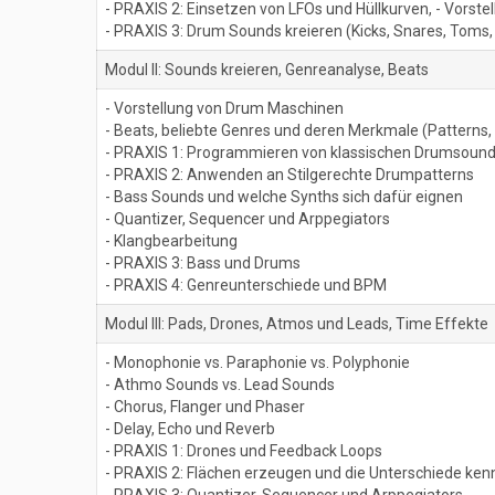
- PRAXIS 2: Einsetzen von LFOs und Hüllkurven, - Vors
- PRAXIS 3: Drum Sounds kreieren (Kicks, Snares, Toms, H
Modul II: Sounds kreieren, Genreanalyse, Beats
- Vorstellung von Drum Maschinen
- Beats, beliebte Genres und deren Merkmale (Patterns, 
- PRAXIS 1: Programmieren von klassischen Drumsounds 
- PRAXIS 2: Anwenden an Stilgerechte Drumpatterns
- Bass Sounds und welche Synths sich dafür eignen
- Quantizer, Sequencer und Arppegiators
- Klangbearbeitung
- PRAXIS 3: Bass und Drums
- PRAXIS 4: Genreunterschiede und BPM
Modul III: Pads, Drones, Atmos und Leads, Time Effekte
- Monophonie vs. Paraphonie vs. Polyphonie
- Athmo Sounds vs. Lead Sounds
- Chorus, Flanger und Phaser
- Delay, Echo und Reverb
- PRAXIS 1: Drones und Feedback Loops
- PRAXIS 2: Flächen erzeugen und die Unterschiede ke