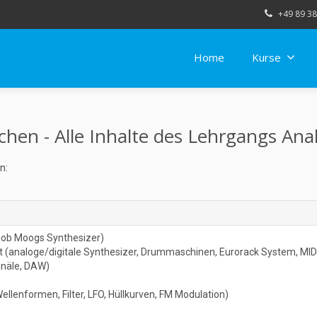
+49 89 38
Home
Kurse
en - Alle Inhalte des Lehrgangs An
n:
(Bob Moogs Synthesizer)
t (analoge/digitale Synthesizer, Drummaschinen, Eurorack System, MID
anäle, DAW)
ellenformen, Filter, LFO, Hüllkurven, FM Modulation)