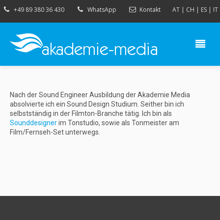
+49 89 380 36 430
WhatsApp
Kontakt
AT
|
CH
|
ES
|
IT
Nach der Sound Engineer Ausbildung der Akademie Media
absolvierte ich ein Sound Design Studium. Seither bin ich
selbstständig in der Filmton-Branche tätig. Ich bin als
Sounddesigner
im Tonstudio, sowie als Tonmeister am
Film/Fernseh-Set unterwegs.