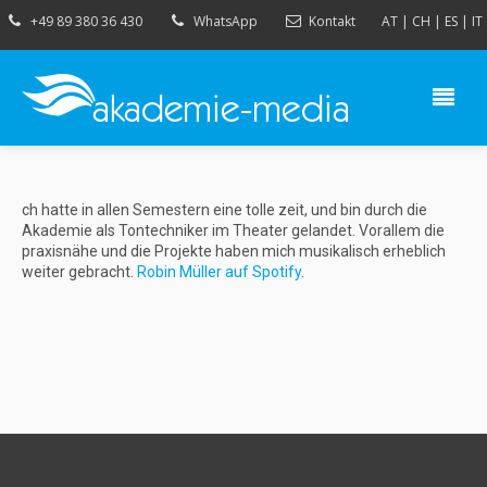
+49 89 380 36 430
WhatsApp
Kontakt
AT
|
CH
|
ES
|
IT
ch hatte in allen Semestern eine tolle zeit, und bin durch die
Akademie als Tontechniker im Theater gelandet. Vorallem die
praxisnähe und die Projekte haben mich musikalisch erheblich
weiter gebracht.
Robin Müller auf Spotify
.