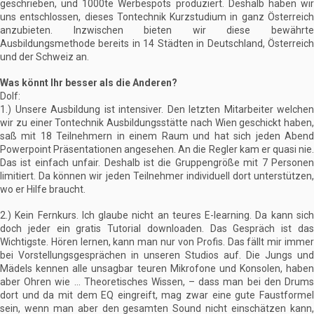
geschrieben, und 1000te Werbespots produziert. Deshalb haben wir
uns entschlossen, dieses Tontechnik Kurzstudium in ganz Österreich
anzubieten. Inzwischen bieten wir diese bewährte
Ausbildungsmethode bereits in 14 Städten in Deutschland, Österreich
und der Schweiz an.
Was könnt Ihr besser als die Anderen?
Dolf:
1.) Unsere Ausbildung ist intensiver. Den letzten Mitarbeiter welchen
wir zu einer Tontechnik Ausbildungsstätte nach Wien geschickt haben,
saß mit 18 Teilnehmern in einem Raum und hat sich jeden Abend
Powerpoint Präsentationen angesehen. An die Regler kam er quasi nie.
Das ist einfach unfair. Deshalb ist die Gruppengröße mit 7 Personen
limitiert. Da können wir jeden Teilnehmer individuell dort unterstützen,
wo er Hilfe braucht.
2.) Kein Fernkurs. Ich glaube nicht an teures E-learning. Da kann sich
doch jeder ein gratis Tutorial downloaden. Das Gespräch ist das
Wichtigste. Hören lernen, kann man nur von Profis. Das fällt mir immer
bei Vorstellungsgesprächen in unseren Studios auf. Die Jungs und
Mädels kennen alle unsagbar teuren Mikrofone und Konsolen, haben
aber Ohren wie … Theoretisches Wissen, – dass man bei den Drums
dort und da mit dem EQ eingreift, mag zwar eine gute Faustformel
sein, wenn man aber den gesamten Sound nicht einschätzen kann,