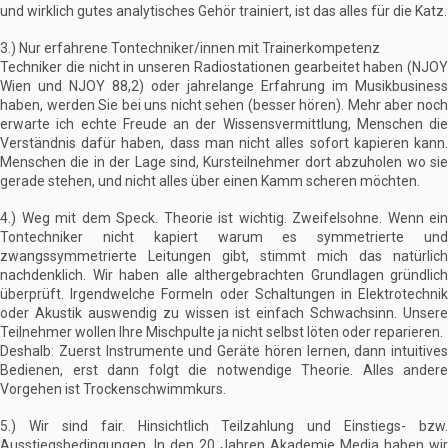
und wirklich gutes analytisches Gehör trainiert, ist das alles für die Katz.
3.) Nur erfahrene Tontechniker/innen mit Trainerkompetenz
Techniker die nicht in unseren Radiostationen gearbeitet haben (NJOY
Wien und NJOY 88,2) oder jahrelange Erfahrung im Musikbusiness
haben, werden Sie bei uns nicht sehen (besser hören). Mehr aber noch
erwarte ich echte Freude an der Wissensvermittlung, Menschen die
Verständnis dafür haben, dass man nicht alles sofort kapieren kann.
Menschen die in der Lage sind, Kursteilnehmer dort abzuholen wo sie
gerade stehen, und nicht alles über einen Kamm scheren möchten.
4.) Weg mit dem Speck. Theorie ist wichtig. Zweifelsohne. Wenn ein
Tontechniker nicht kapiert warum es symmetrierte und
zwangssymmetrierte Leitungen gibt, stimmt mich das natürlich
nachdenklich. Wir haben alle althergebrachten Grundlagen gründlich
überprüft. Irgendwelche Formeln oder Schaltungen in Elektrotechnik
oder Akustik auswendig zu wissen ist einfach Schwachsinn. Unsere
Teilnehmer wollen Ihre Mischpulte ja nicht selbst löten oder reparieren.
Deshalb: Zuerst Instrumente und Geräte hören lernen, dann intuitives
Bedienen, erst dann folgt die notwendige Theorie. Alles andere
Vorgehen ist Trockenschwimmkurs.
5.) Wir sind fair. Hinsichtlich Teilzahlung und Einstiegs- bzw.
Ausstiegsbedingungen. In den 20 Jahren Akademie Media haben wir