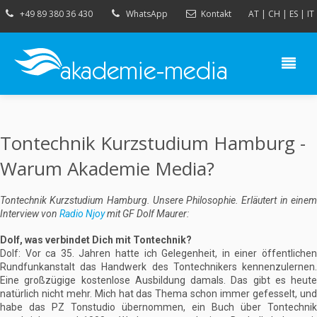
+49 89 380 36 430
WhatsApp
Kontakt
AT
|
CH
|
ES
|
IT
Tontechnik Kurzstudium Hamburg -
Warum Akademie Media?
Tontechnik Kurzstudium Hamburg. Unsere Philosophie. Erläutert in einem
Interview von
Radio Njoy
mit GF Dolf Maurer:
Dolf, was verbindet Dich mit Tontechnik?
Dolf: Vor ca 35. Jahren hatte ich Gelegenheit, in einer öffentlichen
Rundfunkanstalt das Handwerk des Tontechnikers kennenzulernen.
Eine großzügige kostenlose Ausbildung damals. Das gibt es heute
natürlich nicht mehr. Mich hat das Thema schon immer gefesselt, und
habe das PZ Tonstudio übernommen, ein Buch über Tontechnik