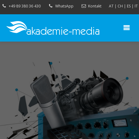
+49 89 380 36 430
WhatsApp
Kontakt
AT
|
CH
|
ES
|
IT