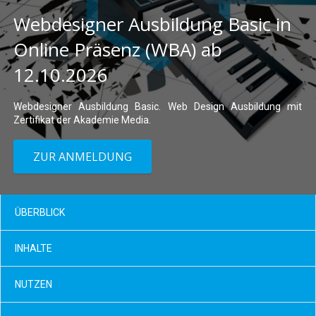
Webdesigner Ausbildung Basic in
Online Präsenz (WBA) ab
12.10.2026
Webdesigner Ausbildung Basic. Web Design Ausbildung mit
Zertifikat der Akademie Media.
ZUR ANMELDUNG
ÜBERBLICK
INHALTE
NUTZEN